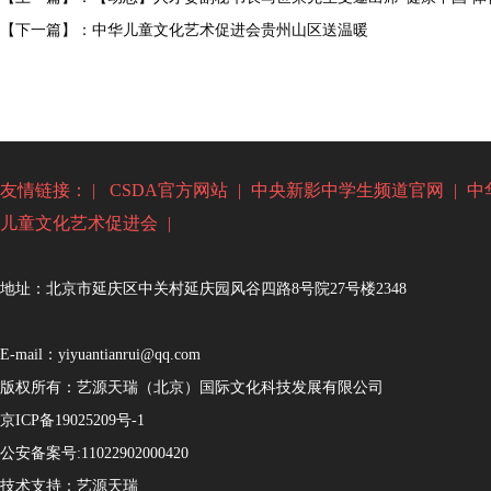
【下一篇】：中华儿童文化艺术促进会贵州山区送温暖
友情链接： |
CSDA官方网站
|
中央新影中学生频道官网
|
中
儿童文化艺术促进会
|
地址：北京市延庆区中关村延庆园风谷四路8号院27号楼2348
E-mail：yiyuantianrui@qq.com
版权所有：艺源天瑞（北京）国际文化科技发展有限公司
京ICP备19025209号-1
公安备案号:
11022902000420
技术支持：
艺源天瑞