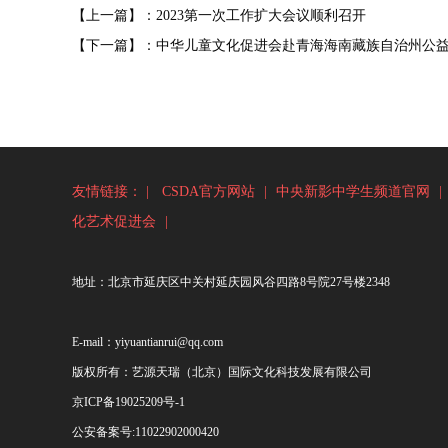
【上一篇】：2023第一次工作扩大会议顺利召开
【下一篇】：中华儿童文化促进会赴青海海南藏族自治州公
友情链接： |
CSDA官方网站
|
中央新影中学生频道官网
|
化艺术促进会
|
地址：北京市延庆区中关村延庆园风谷四路8号院27号楼2348
E-mail：yiyuantianrui@qq.com
版权所有：艺源天瑞（北京）国际文化科技发展有限公司
京ICP备19025209号-1
公安备案号:
11022902000420