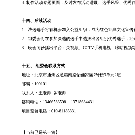
3.
制作活动专题页面，及时发布活动进展、选手风采、优秀
十四、后续活动
1
、决选选手将有机会加入公益组织，成为红色经典文化宣传
2
、组委会将在参加决选的选手中选拔出各组别优秀
选手，经
3
、晚会同步播出平台：央视频、
CCTV
手机电视、咪咕视频
十五、
组委会联系方式
地址：北京市通州区通惠南路怡佳家园
7
号楼
3
单元
2
层
邮编：
100101
联系人：王老师
罗老师
咨询电话：
13466536598 13718634431
项目监督电话：
010-81186331
【当前已是第一篇】