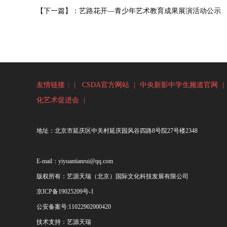
【下一篇】：艺路花开—青少年艺术教育成果展演活动公示
友情链接： |
CSDA官方网站
|
中央新影中学生频道官网
|
化艺术促进会
|
地址：北京市延庆区中关村延庆园风谷四路8号院27号楼2348
E-mail：yiyuantianrui@qq.com
版权所有：艺源天瑞（北京）国际文化科技发展有限公司
京ICP备19025209号-1
公安备案号:
11022902000420
技术支持：
艺源天瑞