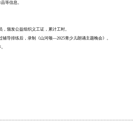
作品等信息。
员，颁发公益组织义工证，累计工时。
过辅导排练后，录制《山河颂
—
2025
青少
儿朗诵主题晚会》。
等。