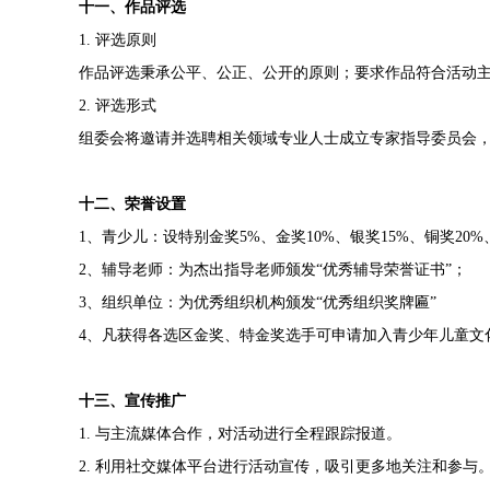
十一、作品评选
1.
评选原则
作品评选秉承公平、公正、公开的原则；要求作品符合
活动
2.
评选形式
组委会将邀请并选聘相关领域专业人士成立专家指导委员会
十二、荣誉设置
1
、
青少儿
：设特别金奖
5%
、金奖
10%
、银奖
15%
、铜奖
20%
2
、辅导老师：
为杰出指导老师
颁发
“优秀辅导荣誉证书”；
3
、组织单位：
为优秀组织机构颁发
“优秀组织奖牌匾”
4
、凡获得各选区金奖、特金奖选手可申请加入青少年儿童文
十三、宣传推广
1.
与主流媒体合作，对活动进行全程跟踪报道。
2.
利用社交媒体平台进行活动宣传，吸引更多地关注和参与