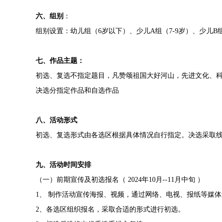
六、组别
：
组别设置：幼儿组（6岁以下）、
少儿
A
组（7-9岁）、
少儿
B
七、作品主题：
初选、复选不指定题目，凡赞颂祖国大好河山，先进文化、
决选分指定作品和自选作品
八、活动形式
初选、复选形式由各选区根据具体情况自行指定。决选采取
九、活动时间安排
（一）前期宣传及初选报名（
2024
年
10
月
--
11
月中旬
）
1
、
制作活动宣传海报、视频，通过网络、电视、报纸等媒体
2
、各选区组织报名，采取合适的形式进行初选。