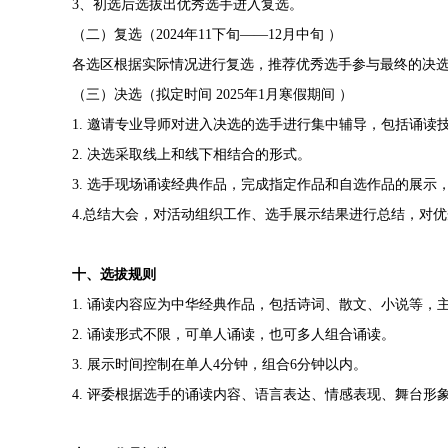
3
、初选后选拔出优秀选手进入复选。
（二）复选（
2024
年
11
下旬——
1
2
月中旬
）
各选区根据实际情况进行复选，推荐优秀选手参与最终的决
（三）决选（拟定时间
2025
年
1
月寒假期间 ）
1.
邀请专业导师对进入决选的选手进行集中辅导，包括诵读
2.
决选采取线上和线下相结合的形式。
3.
选手现场诵读经典作品，完成指定作品和自选作品的展示
4.
总结大会，对活动组织工作、选手展示结果进行总结，对优
十、选拔规则
1.
诵读内容应为中华经典作品，包括诗词、散文、小说等，
2.
诵读形式不限，可单人诵读，也可多人组合诵读。
3.
展示时间控制在单人
4
分钟，组合
6
分钟以内。
4.
评委根据选手的诵读内容、语言表达、情感表现、舞台形