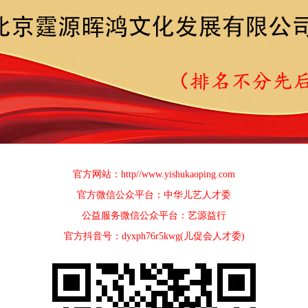
官方网站：
http//www.yishukaoping.com
官方微信公众平台：
中华儿艺人才委
公益服务微信公众平台：
艺源益行
官方抖音号：
dyxph76r5kwg(儿促会人才委)